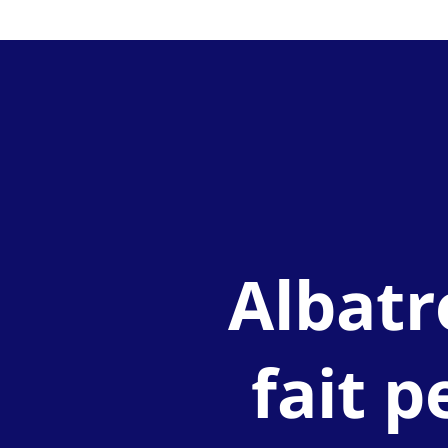
Albat
fait p