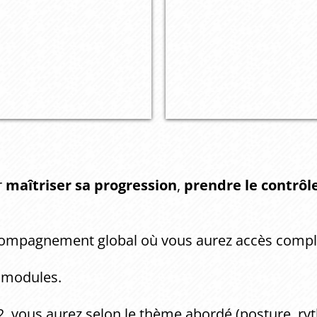
r
maîtriser sa progression
,
prendre le contrôl
ompagnement global où vous aurez accès compl
2 modules.
, vous aurez selon le thème abordé (posture, ryth