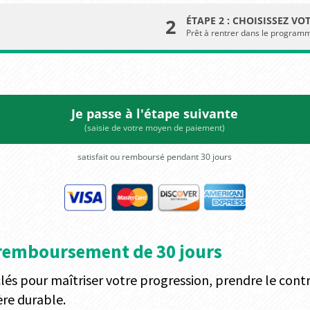
2
ÉTAPE 2 : CHOISISSEZ V
Prêt à rentrer dans le programm
Je passe à l'étape suivante
(saisie de votre moyen de paiement)
satisfait ou remboursé pendant 30 jours
 remboursement de 30 jours
és pour maîtriser votre progression, prendre le contr
re durable.